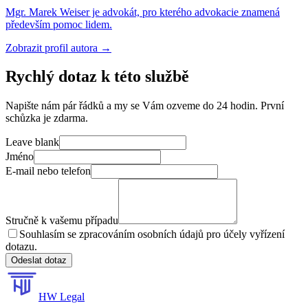
Mgr. Marek Weiser je advokát, pro kterého advokacie znamená
především pomoc lidem.
Zobrazit profil autora
→
Rychlý dotaz k této službě
Napište nám pár řádků a my se Vám ozveme do 24 hodin. První
schůzka je zdarma.
Leave blank
Jméno
E-mail nebo telefon
Stručně k vašemu případu
Souhlasím se zpracováním osobních údajů pro účely vyřízení
dotazu.
Odeslat dotaz
HW Legal