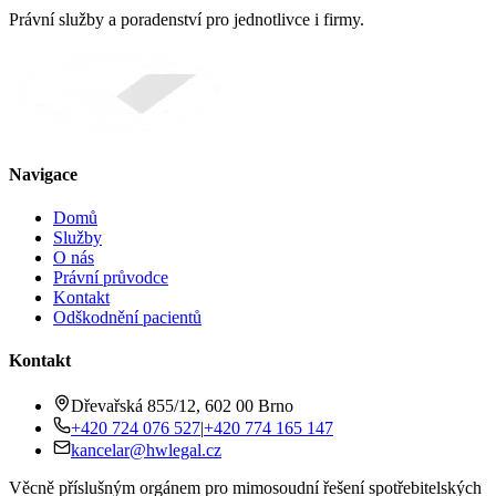
Právní služby a poradenství pro jednotlivce i firmy.
Navigace
Domů
Služby
O nás
Právní průvodce
Kontakt
Odškodnění pacientů
Kontakt
Dřevařská 855/12, 602 00 Brno
+420 724 076 527
|
+420 774 165 147
kancelar@hwlegal.cz
Věcně příslušným orgánem pro mimosoudní řešení spotřebitelských