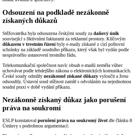
Odsouzení na podkladě nezákonně
získaných důkazů
Stěžovatelka byla odsouzena českými soudy za
daňový únik
související s fiktivními fakturami za reklamní prostory. Klíčovým
důkazem v trestním řízení
byly e-maily získané z cizí poštovní
schránky na základě soudního příkazu, který však byl vydán podle
nesprávného ustanovení trestního řádu.
Telekomunikační společnost navíc obsah e-mailů neměla vůbec
uchovávat podle tehdejšího zákona o elektronických komunikacích.
České soudy odmítly
nezákonně získané důkazy
vyloučit a ženu
odsoudily. Ústavní soud stížnost zamítl s odvoláním na nejednotnou
soudní praxi v době vydání příkazu.
Nezákonně získaný důkaz jako porušení
práva na soukromí
ESLP konstatoval
porušení práva na soukromý život
dle článku 8
Úmluvy s podrobnou argumentací: