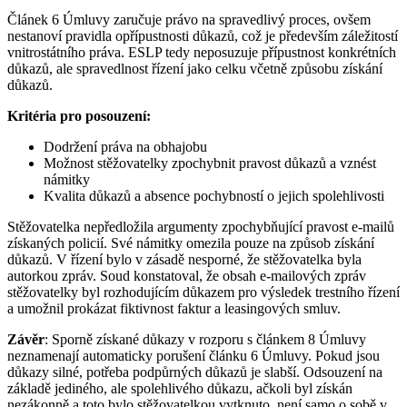
Článek 6 Úmluvy zaručuje právo na spravedlivý proces, ovšem
nestanoví pravidla opřípustnosti důkazů, což je především záležitostí
vnitrostátního práva. ESLP tedy neposuzuje přípustnost konkrétních
důkazů, ale spravedlnost řízení jako celku včetně způsobu získání
důkazů.
Kritéria pro posouzení:
Dodržení práva na obhajobu
Možnost stěžovatelky zpochybnit pravost důkazů a vznést
námitky
Kvalita důkazů a absence pochybností o jejich spolehlivosti
Stěžovatelka nepředložila argumenty zpochybňující pravost e-mailů
získaných policií. Své námitky omezila pouze na způsob získání
důkazů. V řízení bylo v zásadě nesporné, že stěžovatelka byla
autorkou zpráv. Soud konstatoval, že obsah e-mailových zpráv
stěžovatelky byl rozhodujícím důkazem pro výsledek trestního řízení
a umožnil prokázat fiktivnost faktur a leasingových smluv.
Závěr
: Sporně získané důkazy v rozporu s článkem 8 Úmluvy
neznamenají automaticky porušení článku 6 Úmluvy. Pokud jsou
důkazy silné, potřeba podpůrných důkazů je slabší. Odsouzení na
základě jediného, ale spolehlivého důkazu, ačkoli byl získán
nezákonně a toto bylo stěžovatelkou vytknuto, není samo o sobě v