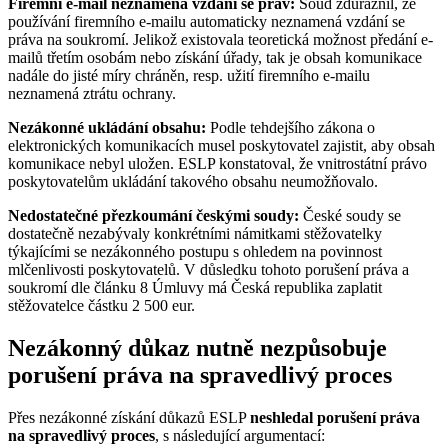
Firemní e-mail neznamená vzdání se práv:
Soud zdůraznil, že
používání firemního e-mailu automaticky neznamená vzdání se
práva na soukromí. Jelikož existovala teoretická možnost předání e-
mailů třetím osobám nebo získání úřady, tak je obsah komunikace
nadále do jisté míry chráněn, resp. užití firemního e-mailu
neznamená ztrátu ochrany.
Nezákonné ukládání obsahu:
Podle tehdejšího zákona o
elektronických komunikacích musel poskytovatel zajistit, aby obsah
komunikace nebyl uložen. ESLP konstatoval, že vnitrostátní právo
poskytovatelům ukládání takového obsahu neumožňovalo.
Nedostatečné přezkoumání českými soudy:
České soudy se
dostatečně nezabývaly konkrétními námitkami stěžovatelky
týkajícími se nezákonného postupu s ohledem na povinnost
mlčenlivosti poskytovatelů. V důsledku tohoto porušení práva a
soukromí dle článku 8 Úmluvy má Česká republika zaplatit
stěžovatelce částku 2 500 eur.
Nezákonný důkaz nutně nezpůsobuje
porušení práva na spravedlivý proces
Přes nezákonné získání důkazů ESLP
neshledal porušení práva
na spravedlivý proces
, s následující argumentací: