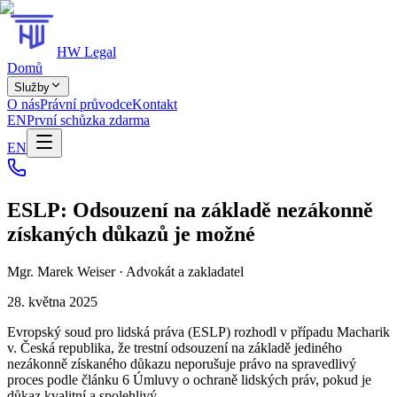
HW Legal
Domů
Služby
O nás
Právní průvodce
Kontakt
EN
První schůzka zdarma
EN
ESLP: Odsouzení na základě nezákonně
získaných důkazů je možné
Mgr. Marek Weiser
·
Advokát a zakladatel
28. května 2025
Evropský soud pro lidská práva (ESLP) rozhodl v případu Macharik
v. Česká republika, že trestní odsouzení na základě jediného
nezákonně získaného důkazu neporušuje právo na spravedlivý
proces podle článku 6 Úmluvy o ochraně lidských práv, pokud je
důkaz kvalitní a spolehlivý.