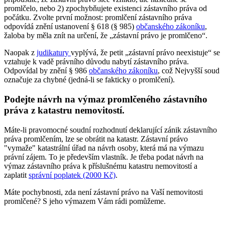
promlčelo, nebo 2) zpochybňujete existenci zástavního práva od
počátku. Zvolte první možnost: promlčení zástavního práva
odpovídá znění ustanovení § 618 (§ 985)
občanského zákoníku
,
žaloba by měla znít na určení, že „zástavní právo je promlčeno“.
Naopak z
judikatury
vyplývá, že petit „zástavní právo neexistuje“ se
vztahuje k vadě právního důvodu nabytí zástavního práva.
Odpovídal by znění § 986
občanského zákoníku
, což Nejvyšší soud
označuje za chybné (jedná-li se fakticky o promlčení).
Podejte návrh na výmaz promlčeného zástavního
práva z katastru nemovitostí.
Máte-li pravomocné soudní rozhodnutí deklarující zánik zástavního
práva promlčením, lze se obrátit na katastr. Zástavní právo
"vymaže" katastrální úřad na návrh osoby, která má na výmazu
právní zájem. To je především vlastník. Je třeba podat návrh na
výmaz zástavního práva k příslušnému katastru nemovitostí a
zaplatit
správní poplatek (2000 Kč)
.
Máte pochybnosti, zda není zástavní právo na Vaší nemovitosti
promlčené? S jeho výmazem Vám rádi pomůžeme.