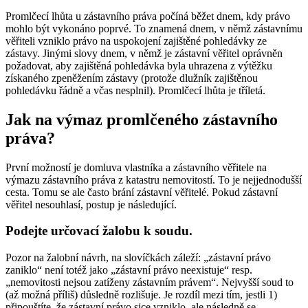
Promlčecí lhůta u zástavního práva počíná běžet dnem, kdy právo
mohlo být vykonáno poprvé. To znamená dnem, v němž zástavnímu
věřiteli vzniklo právo na uspokojení zajištěné pohledávky ze
zástavy. Jinými slovy dnem, v němž je zástavní věřitel oprávněn
požadovat, aby zajištěná pohledávka byla uhrazena z výtěžku
získaného zpeněžením zástavy (protože dlužník zajištěnou
pohledávku řádně a včas nesplnil). Promlčecí lhůta je tříletá.
Jak na výmaz promlčeného zástavního
práva?
První možností je domluva vlastníka a zástavního věřitele na
výmazu zástavního práva z katastru nemovitostí. To je nejjednodušší
cesta. Tomu se ale často brání zástavní věřitelé. Pokud zástavní
věřitel nesouhlasí, postup je následující.
Podejte určovací žalobu k soudu.
Pozor na žalobní návrh, na slovíčkách záleží: „zástavní právo
zaniklo“ není totéž jako „zástavní právo neexistuje“ resp.
„nemovitosti nejsou zatíženy zástavním právem“. Nejvyšší soud to
(až možná příliš) důsledně rozlišuje. Je rozdíl mezi tím, jestli 1)
připouštíte, že zástavní právo sice vzniklo, ale následně se