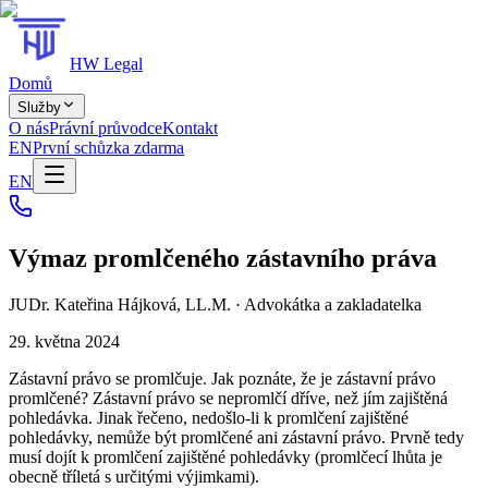
HW Legal
Domů
Služby
O nás
Právní průvodce
Kontakt
EN
První schůzka zdarma
EN
Výmaz promlčeného zástavního práva
JUDr. Kateřina Hájková, LL.M.
·
Advokátka a zakladatelka
29. května 2024
Zástavní právo se promlčuje. Jak poznáte, že je zástavní právo
promlčené? Zástavní právo se nepromlčí dříve, než jím zajištěná
pohledávka. Jinak řečeno, nedošlo-li k promlčení zajištěné
pohledávky, nemůže být promlčené ani zástavní právo. Prvně tedy
musí dojít k promlčení zajištěné pohledávky (promlčecí lhůta je
obecně tříletá s určitými výjimkami).